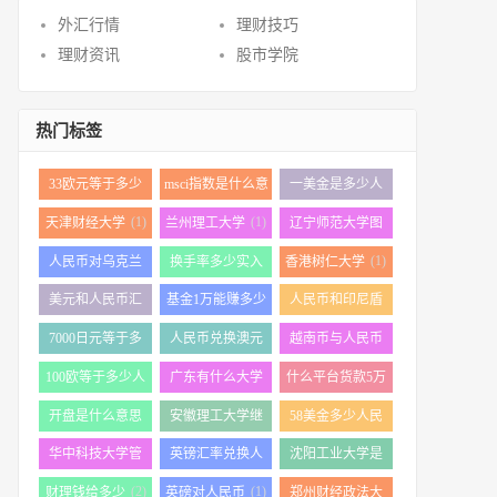
外汇行情
理财技巧
理财资讯
股市学院
热门标签
33欧元等于多少
msci指数是什么意
一美金是多少人
(1)
(1)
(1)
人民币
思
民币
(1)
(1)
天津财经大学
兰州理工大学
辽宁师范大学图
(1)
书馆
(1)
人民币对乌克兰
换手率多少实入
香港树仁大学
(1)
(2)
币
最好
美元和人民币汇
基金1万能赚多少
人民币和印尼盾
(1)
(2)
(1)
率换算
汇率
7000日元等于多
人民币兑换澳元
越南币与人民币
(1)
(1)
(1)
少人民币
的汇率
100欧等于多少人
广东有什么大学
什么平台货款5万
(1)
(1)
(1)
民币
利息低
开盘是什么意思
安徽理工大学继
58美金多少人民
(1)
(1)
(1)
续教育学院
币
华中科技大学管
英镑汇率兑换人
沈阳工业大学是
(1)
(1)
(1)
理学院
民币
几本
(2)
(1)
财理钱给多少
英磅对人民币
郑州财经政法大