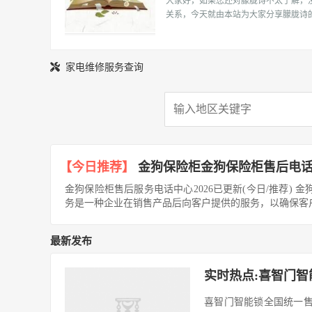
大家好，如果您还对朦胧诗不太了解，
后人员服务 […]
关系，今天就由本站为大家分享朦胧诗
识，包括朦胧诗派的问题都会给大家分
到，还望可以解决大家的问题，下面我
开始吧！ 本文目录 朦胧诗是什么意思 
家电维修服务查询
是什么 有一种神秘莫测的朦胧美的古诗
蒹葭 […]
【今日推荐】
金狗保险柜金狗保险柜售后电话全
金狗保险柜售后服务电话中心2026已更新(今日/推荐) 金狗保
务是一种企业在销售产品后向客户提供的服务，以确保客户
最新发布
实时热点:喜智门智
喜智门智能锁全国统一售后服