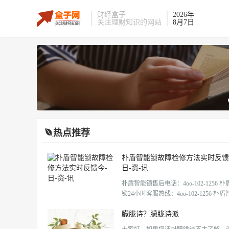
财经盒子
2026年
关注理财知识的网站
8月7日
热点推荐
朴盾智能锁故障检修方法实时反馈
日-资-讯
朴盾智能锁售后电话：4oo-102-1256 
锁24小时客服热线：4oo-102-1256 朴
服务维修全国统一客服中心全国7天24
朦胧诗？朦胧诗派
工电话客服为您服务、朴盾智能锁团队
度中心的统筹调配下，全市网点及各地区