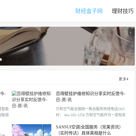
财经盒子网
理财技巧
更多
今-
百得壁挂炉维修知识分享实时反馈今-
日-资-讯
朴盾智能
万和空气能全国统一售后服务热线电话24小
盾智能锁
时： 4oo-102-1256 万和空气能作为一家知名
小时人
的品牌，一直致力于为用户提供优质的产品
SANSUI空调|全国服务（完美资讯）
在调
和完善的售后服务。为了更好地为广大用户
（实时传达）具体真相是什么
 售
解决产品使用过程中的问题和困扰，我们特