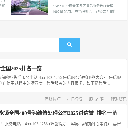
没有
别设立了全国统一服务热线电话，并 […]
的知
SANSUI空调全国各区售后服务热线号码：
析
400716-5055， 在当今社会，已经成为我们日
们就
常生活中不可或缺的一部分，其品质与服务
朦胧诗
的重要性不言而喻，作为行业内的知名品
词(除
牌，其24小时全国各售后受理客服中心的存
在，无疑为消费者提供了极大的便利 […]
国2025排名一览
险柜售后服务电话 4oo-102-1256 售后服务包括哪些内容？ 售后服
在使用过程中的满意度。售后服务的内容很多，如下是售后...
理财技巧
外汇行情
股市学院
理财资讯
能锁全国400号码维修处理公司2025讲信誉+排名一览
务电话：4oo-102-1256 (温馨提示：容易占线前耐心等待） 喜智