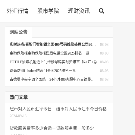
外汇行情
股市学院
理财资讯
网站公告
实时热点:喜智门智能锁全国400号码维修处理公司2025讲信誉+排名一览
08-08
金狗保险柜金狗保险柜售后电话全国2025排名一览
08-08
FOTILE油烟机附近上门维修号码实时资讯百+科+汇+总
08-08
晓茹防盗门zohen防盗门全国2025排名一览
08-08
古德曼中央空调全国统一24小时400客服中心古德曼中央空调服务专线上线《今日汇总》
08-08
热门文章
纽币对人民币汇率今日－纽币对人民币汇率今日价格
2024-09-13
贷款服务费率多少合适－贷款服务费一般多少