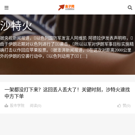
沙特火
据央视新闻报道，以色列国防军发言人阿维凯·阿德拉伊发表声明称，
由于伊朗近期对以色列进行了袭击，所以以军对伊朗军事目标实施精
确打击以作回应苹果股票。据澎湃新闻报道，在这次对距离2000公里
外的伊朗的空袭行动中，以色列动用了 […]
一架都没打下来？这回丢人丢大了！关键时刻，沙特火速找
中方下单
股市学院
阅读(0)
赞(
0
)