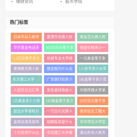
理财资讯
股市学院
热门标签
日本币对人民币
香港币兑换人民
美金怎么换人民
(1)
(1)
(1)
汇率
币汇率
币
华宇基金电话多
450万日元等于多
铂金价格多少一
(2)
(1)
(2)
少
少人民币
克
1.1亿元等于多少
机械专业大学排
一元美金等于多
(2)
(1)
(1)
元
名
少人民币
柬埔寨兑换人民
做金融为什么会
1人民币多少台币
(1)
(1)
(1)
币汇率
被骗
(1)
东方理工大学
广发银行扣多少
18k金等于多少克
(2)
(2)
手续费多少钱
人民币日元汇率
安岳县财政收入
中国传媒大学录
(1)
(2)
(1)
今日
多少亿
取分数线
5万美金多少人民
185美金等于多少
29万日元等于多
(1)
(1)
(1)
币
人民币
少人民币
延边大学录取分
一万日元兑换人
南京信息工程大
(1)
(1)
(1)
数线
民币多少
学排名
金饰店清洗首饰
短期投资是什么
华中师范大学官
(1)
(1)
(1)
多少钱
意思
网
十万投资什么比
华北理工大学冀
澳元折合人民币