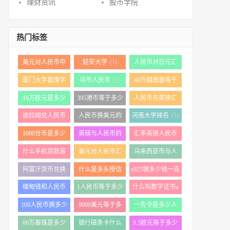
理财资讯
股市学院
热门标签
(1)
美元对人民币中
延安大学
人民币对日元汇
(1)
(1)
间价
率
(1)
厦门大学嘉庚学
马币人民币
60万越南盾等于
(1)
院综合教务系统
多少人民币
10万欧元是多少
395港币等于多少
人民币与英镑汇
(1)
(1)
(1)
(1)
人民币
人民币
率
(1)
迪拉姆兑人民币
人民币换美元的
河南大学排名
(1)
(1)
汇率
1000台币是多少
英磅与人民币的
汇率英镑人民币
(3)
(1)
(1)
人民币
汇率
什么手机贷款容
美元对人民币汇
马来西亚币与人
(1)
(1)
(1)
易下款
率今日汇率
民币汇率
阿富汗货币兑换
什么是多头授信
s925银多少钱一克
(1)
(1)
(2)
人民币
缅甸钱和人民币
1人民币等于多少
什么叫数字证书u
(1)
(1)
(1)
汇率
新加坡币
盾
100人民币换多少
9000美元等于多
一先令是多少人
(1)
(1)
(1)
澳币
少人民币
民币
60万泰铢是多少
银行磁条卡什么
9.5欧元等于多少